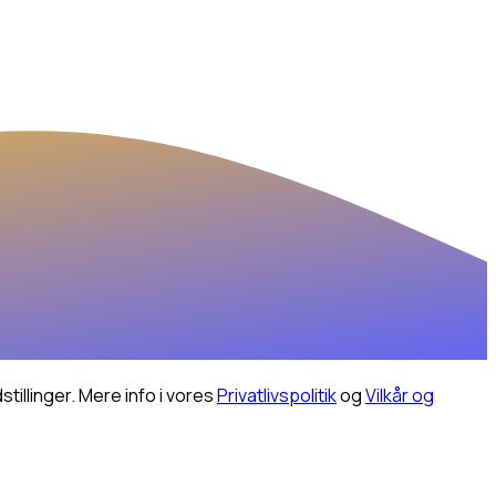
illinger.
Mere info i vores
Privatlivspolitik
og
Vilkår og