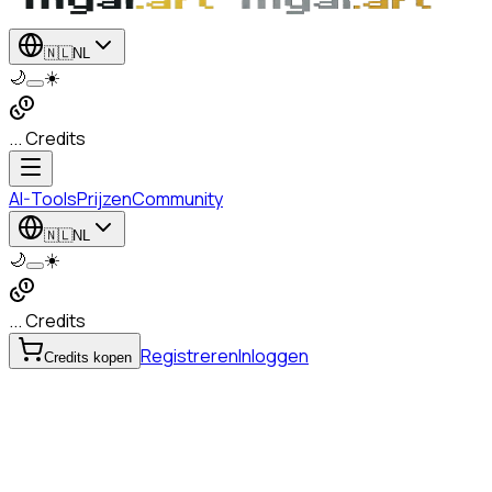
🇳🇱
NL
🌙
☀️
... Credits
AI-Tools
Prijzen
Community
🇳🇱
NL
🌙
☀️
... Credits
Registreren
Inloggen
Credits kopen
tekst bewerken