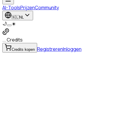
AI-Tools
Prijzen
Community
🇳🇱
NL
🌙
☀️
... Credits
Registreren
Inloggen
Credits kopen
muziekcover
Originele audio