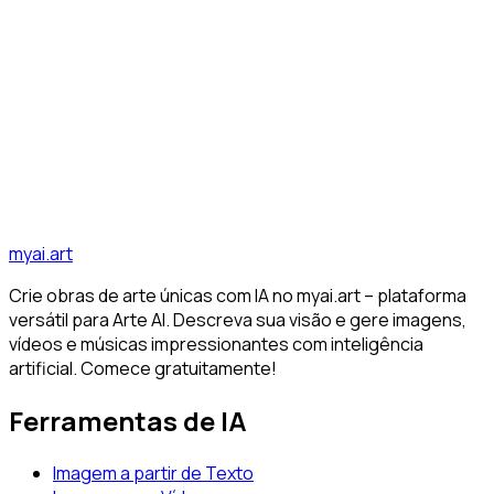
A arte dos prompts perfeitos: Como criar
imagens de IA impressionantes
Aprenda os segredos da criação profissional de prompts
para geradores de imagens de IA. Das noções básicas às
técnicas avançadas para resultados fotorrealistas...
IA
Geração de imagens
Prompts
Descobrir todos os artigos
myai.art
Crie obras de arte únicas com IA no myai.art – plataforma
versátil para Arte AI. Descreva sua visão e gere imagens,
vídeos e músicas impressionantes com inteligência
artificial. Comece gratuitamente!
Ferramentas de IA
Imagem a partir de Texto