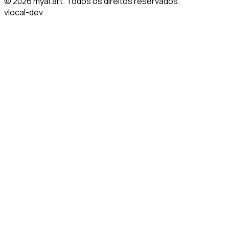
© 2026 myai.art. Todos os direitos reservados.
v
local-dev