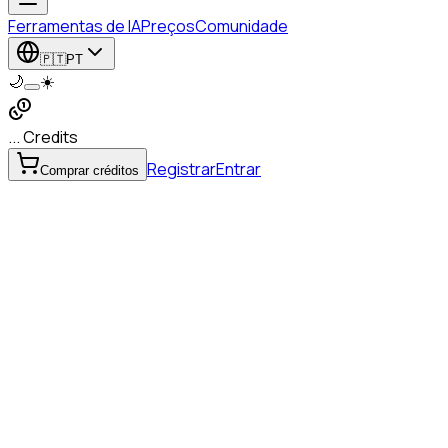
Ferramentas de IA
Preços
Comunidade
🇵🇹
PT
🌙
☀️
... Credits
Registrar
Entrar
Comprar créditos
com texto