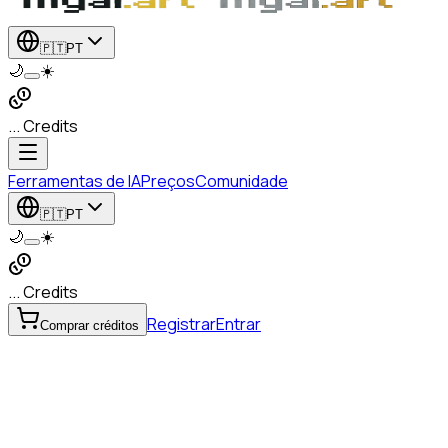
🇵🇹
PT
🌙
☀️
... Credits
Ferramentas de IA
Preços
Comunidade
🇵🇹
PT
🌙
☀️
... Credits
Registrar
Entrar
Comprar créditos
de PDF