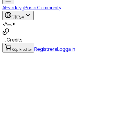
AI-verktyg
Priser
Community
🇸🇪
SV
🌙
☀️
... Credits
Registrera
Logga in
Köp krediter
Video Generator