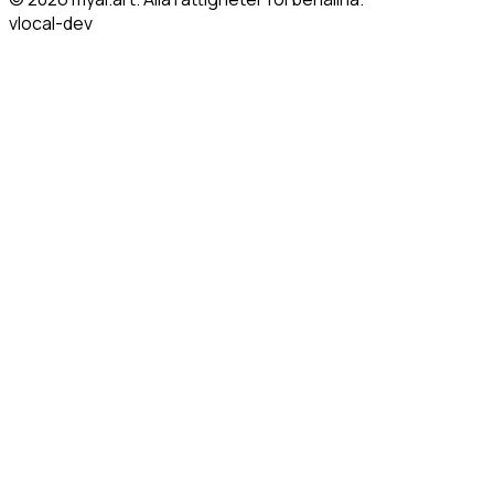
v
local-dev