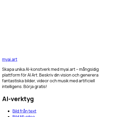
Ge liv åt bilder: En guide till Image-to-Video AI
år 2025
Upptäck hur Image-to-Video AI omvandlar statiska bilder till
dynamiska videor och vilka verktyg och trender som
dominerar 2025...
AI
Image-to-Video
Tutorial
Upptäck alla artiklar
myai.art
Skapa unika AI-konstverk med myai.art – mångsidig
plattform för AI Art. Beskriv din vision och generera
fantastiska bilder, videor och musik med artificiell
intelligens. Börja gratis!
AI-verktyg
Bild från text
Bild till video