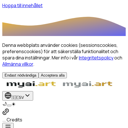
Hoppa till innehållet
Denna webbplats använder cookies (sessionscookies,
preferenscookies) för att säkerställa funktionalitet och
spara dina inställningar.
Mer info i vår
Integritetspolicy
och
Allmänna villkor
.
Endast nödvändiga
Acceptera alla
🇸🇪
SV
🌙
☀️
... Credits