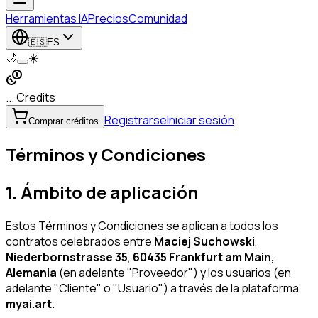
Herramientas IA
Precios
Comunidad
🇪🇸
ES
🌙
☀️
... Credits
Registrarse
Iniciar sesión
Comprar créditos
Términos y Condiciones
1. Ámbito de aplicación
Estos Términos y Condiciones se aplican a todos los
contratos celebrados entre
Maciej Suchowski
,
Niederbornstrasse 35
,
60435 Frankfurt am Main,
Alemania
(en adelante "Proveedor") y los usuarios (en
adelante "Cliente" o "Usuario") a través de la plataforma
myai.art
.