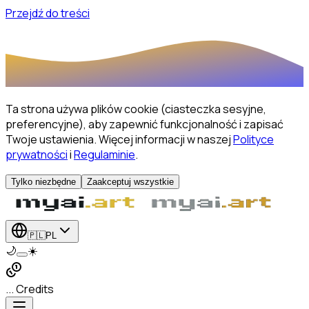
Przejdź do treści
Ta strona używa plików cookie (ciasteczka sesyjne,
preferencyjne), aby zapewnić funkcjonalność i zapisać
Twoje ustawienia.
Więcej informacji w naszej
Polityce
prywatności
i
Regulaminie
.
Tylko niezbędne
Zaakceptuj wszystkie
🇵🇱
PL
🌙
☀️
... Credits