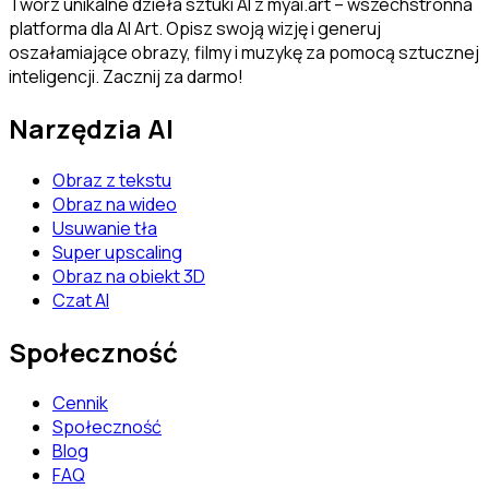
Twórz unikalne dzieła sztuki AI z myai.art – wszechstronna
platforma dla AI Art. Opisz swoją wizję i generuj
oszałamiające obrazy, filmy i muzykę za pomocą sztucznej
inteligencji. Zacznij za darmo!
Narzędzia AI
Obraz z tekstu
Obraz na wideo
Usuwanie tła
Super upscaling
Obraz na obiekt 3D
Czat AI
Społeczność
Cennik
Społeczność
Blog
FAQ