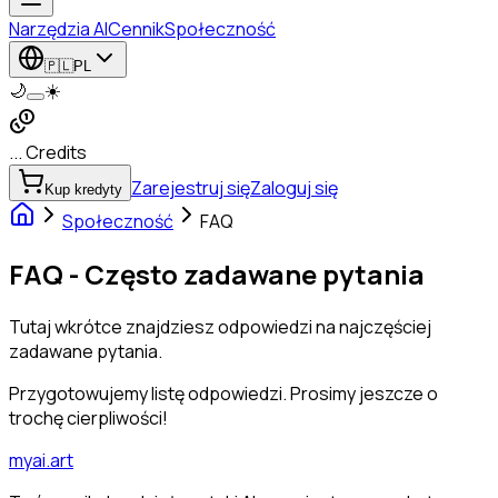
Narzędzia AI
Cennik
Społeczność
🇵🇱
PL
🌙
☀️
... Credits
Zarejestruj się
Zaloguj się
Kup kredyty
Społeczność
FAQ
FAQ - Często zadawane pytania
Tutaj wkrótce znajdziesz odpowiedzi na najczęściej
zadawane pytania.
Przygotowujemy listę odpowiedzi. Prosimy jeszcze o
trochę cierpliwości!
myai.art