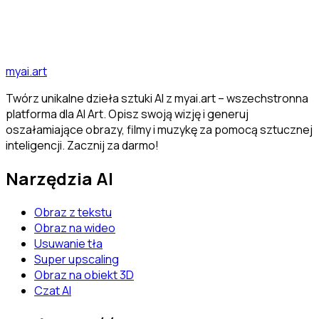
zaawansowanych technik dla fotorealistycznych
rezultatów...
AI
Generowanie obrazów
Prompty
Odkryj wszystkie artykuły
myai.art
Twórz unikalne dzieła sztuki AI z myai.art – wszechstronna
platforma dla AI Art. Opisz swoją wizję i generuj
oszałamiające obrazy, filmy i muzykę za pomocą sztucznej
inteligencji. Zacznij za darmo!
Narzędzia AI
Obraz z tekstu
Obraz na wideo
Usuwanie tła
Super upscaling
Obraz na obiekt 3D
Czat AI