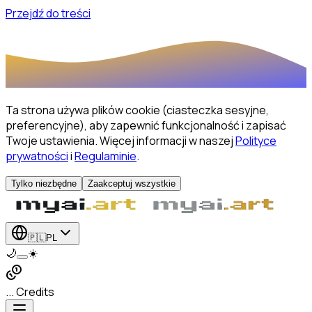
Przejdź do treści
Ta strona używa plików cookie (ciasteczka sesyjne,
preferencyjne), aby zapewnić funkcjonalność i zapisać
Twoje ustawienia.
Więcej informacji w naszej
Polityce
prywatności
i
Regulaminie
.
Tylko niezbędne
Zaakceptuj wszystkie
🇵🇱
PL
🌙
☀️
... Credits