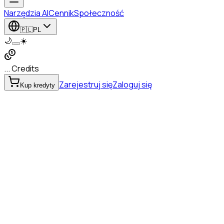
Narzędzia AI
Cennik
Społeczność
🇵🇱
PL
🌙
☀️
... Credits
Zarejestruj się
Zaloguj się
Kup kredyty
na SVG