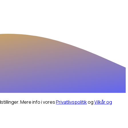
illinger.
Mere info i vores
Privatlivspolitik
og
Vilkår og