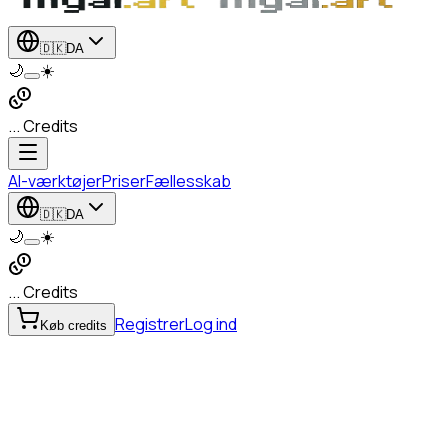
🇩🇰
DA
🌙
☀️
... Credits
AI-værktøjer
Priser
Fællesskab
🇩🇰
DA
🌙
☀️
... Credits
Registrer
Log ind
Køb credits
Upscaling